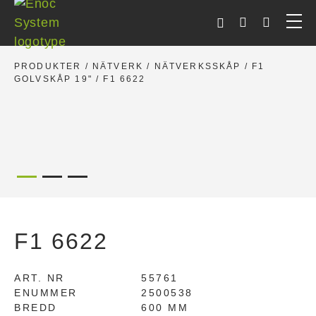
Skip
to
content
PRODUKTER
/
NÄTVERK
/
NÄTVERKSSKÅP
/
F1
GOLVSKÅP 19"
/ F1 6622
F1 6622
ART. NR
55761
ENUMMER
2500538
BREDD
600 MM