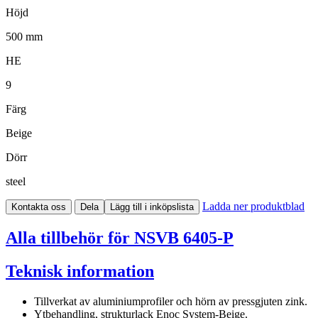
Höjd
500 mm
HE
9
Färg
Beige
Dörr
steel
Ladda ner produktblad
Kontakta oss
Dela
Lägg till i inköpslista
Alla tillbehör för NSVB 6405-P
Teknisk information
Tillverkat av aluminiumprofiler och hörn av pressgjuten zink.
Ytbehandling, strukturlack Enoc System-Beige.