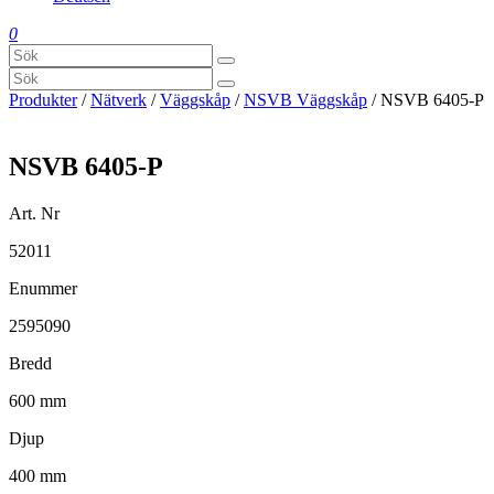
0
Produkter
/
Nätverk
/
Väggskåp
/
NSVB Väggskåp
/ NSVB 6405-P
NSVB 6405-P
Art. Nr
52011
Enummer
2595090
Bredd
600 mm
Djup
400 mm