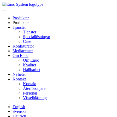
Skip
to
content
Produkter
Produkter
Tjänster
Tjänster
Speciallösningar
Case
Konfigurator
Mediacenter
Om Enoc
Om Enoc
Kvalitet
Hållbarhet
Nyheter
Kontakt
Kontakt
Återförsäljare
Personal
Visselblåsning
English
Svenska
Deutsch