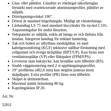
Glas- eller plåtdörr. Glasdörr av rökfärgat säkerhetsglas
förstärkt med svarteloxerade aluminiumprofiler, plåtdörr av
stålplåt.
Dörröppningsvinkel 190°.
Dörrar är standard högerhängda. Möjligt att vänsterhänga.
Låshandtag LS 75 med standard låscylinder för nyckel C101.
Anpassningsbar för andra låssytem.
Sidopaneler av stålplåt, enkla att hänga av och låsbara från
insidan. Integrerat handtag för enklare hantering.
Tak och botten av utbytbara modulplåtar, en med
kabelgenomföring (KGF) inklusive ställbar förslutning med
cellgummi och övriga täckplåtar (BPT/UP). Kan bytas mot
ventilationsplåtar (VP) eller fläktpaket (FPM/FPS).
Levereras utan bakstycke, kan beställas som tillbehör (BS).
Snabb väggmontering med 2 st upphängningsprofiler.
19" profilerna (482,6 mm) kan steglöst justeras inom
skåpdjupet. Extra profiler (PR) finns som tillbehör.
Skåpet är demonterbart.
Maximal statisk belastning 80 kg.
Kapslingsklass IP 20.
Art. Nr
52011