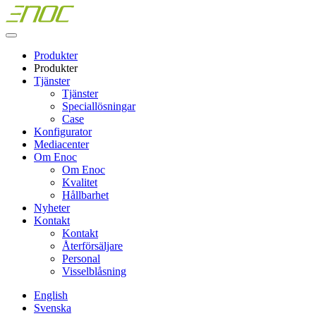
Skip
to
content
Produkter
Produkter
Tjänster
Tjänster
Speciallösningar
Case
Konfigurator
Mediacenter
Om Enoc
Om Enoc
Kvalitet
Hållbarhet
Nyheter
Kontakt
Kontakt
Återförsäljare
Personal
Visselblåsning
English
Svenska