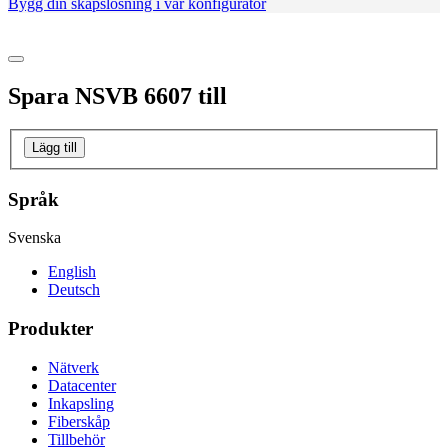
Bygg din skåpslösning i vår konfigurator
Spara
NSVB 6607
till
Lägg till
Språk
Svenska
English
Deutsch
Produkter
Nätverk
Datacenter
Inkapsling
Fiberskåp
Tillbehör