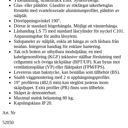
Ytbehandling, strukturlack Enoc System-Beige.
Glas- eller plåtdörr. Glasdörr av rökfärgat säkerhetsglas
förstärkt med svarteloxerade aluminiumprofiler, plåtdörr av
stålplåt.
Dörröppningsvinkel 190°.
Dörrar är standard högerhängda. Möjligt att vänsterhänga.
Låshandtag LS 75 med standard låscylinder för nyckel C101.
Anpassningsbar för andra låssytem.
Sidopaneler av stålplåt, enkla att hänga av och låsbara från
insidan. Integrerat handtag för enklare hantering.
Tak och botten av utbytbara modulplåtar, en med
kabelgenomföring (KGF) inklusive ställbar förslutning med
cellgummi och övriga täckplåtar (BPT/UP). Kan bytas mot
ventilationsplåtar (VP) eller fläktpaket (FPM/FPS).
Levereras utan bakstycke, kan beställas som tillbehör (BS).
Snabb väggmontering med 2 st upphängningsprofiler.
19" profilerna (482,6 mm) kan steglöst justeras inom
skåpdjupet. Extra profiler (PR) finns som tillbehör.
Skåpet är demonterbart.
Maximal statisk belastning 80 kg.
Kapslingsklass IP 20.
Art. Nr
52050