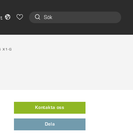
t
6 X1-G
Kontakta oss
Dela