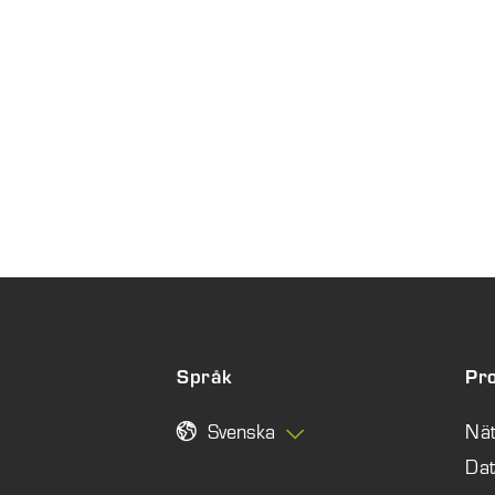
Språk
Pr
Svenska
Nä
Da