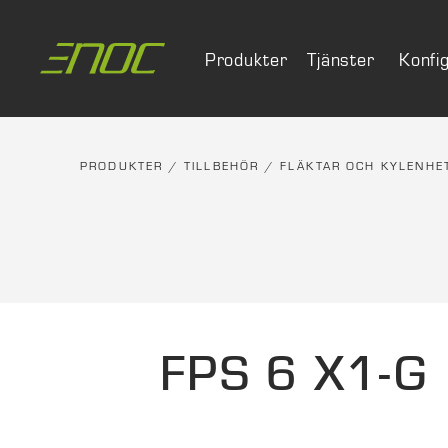
Skip
to
Produkter
Tjänster
Konfi
content
PRODUKTER
/
TILLBEHÖR
/
FLÄKTAR OCH KYLENHE
FPS 6 X1-G