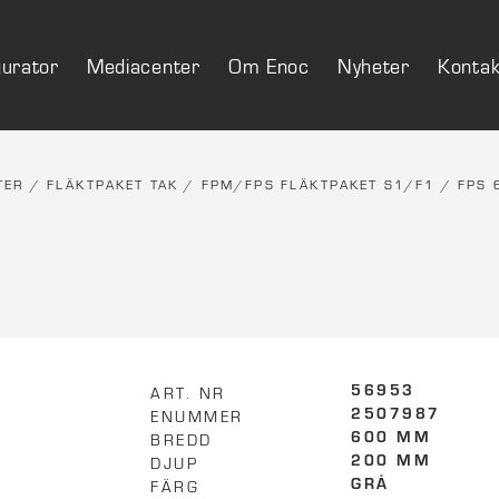
gurator
Mediacenter
Om Enoc
Nyheter
Kontak
TER
/
FLÄKTPAKET TAK
/
FPM/FPS FLÄKTPAKET S1/F1
/ FPS 
ART. NR
56953
ENUMMER
2507987
BREDD
600 MM
DJUP
200 MM
FÄRG
GRÅ