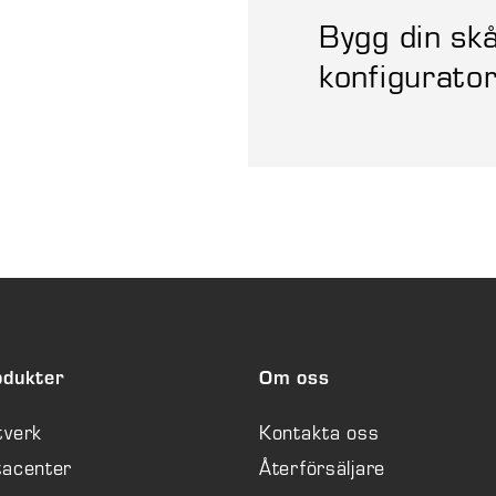
Bygg din skå
konfigurato
odukter
Om oss
tverk
Kontakta oss
tacenter
Återförsäljare