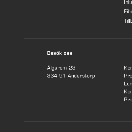
Ink
Fib
Til
Besök oss
Älgarem 23
Kon
334 91 Anderstorp
Pro
Lu
Kon
Pro