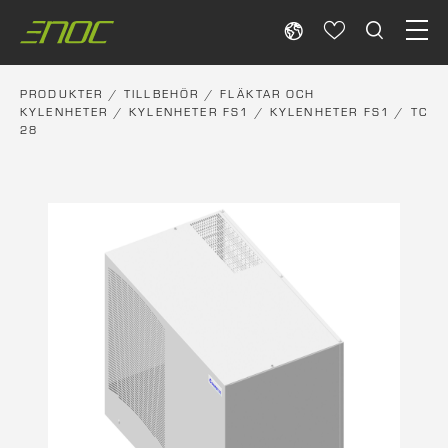
Skip
to
content
PRODUKTER
/
TILLBEHÖR
/
FLÄKTAR OCH
KYLENHETER
/
KYLENHETER FS1
/
KYLENHETER FS1
/ TC
28