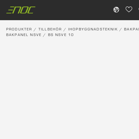
Skip
to
content
PRODUKTER
/
TILLBEHÖR
/
IHOPBYGGNADSTEKNIK
/
BAKPA
BAKPANEL NSVE
/ BS NSVE 10