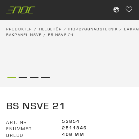
Skip
to
content
PRODUKTER
/
TILLBEHÖR
/
IHOPBYGGNADSTEKNIK
/
BAKPA
BAKPANEL NSVE
/ BS NSVE 21
BS NSVE 21
ART. NR
53854
ENUMMER
2511846
BREDD
406 MM