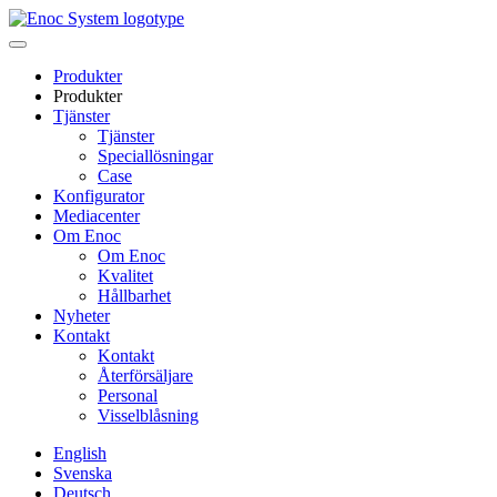
Skip
to
content
Produkter
Produkter
Tjänster
Tjänster
Speciallösningar
Case
Konfigurator
Mediacenter
Om Enoc
Om Enoc
Kvalitet
Hållbarhet
Nyheter
Kontakt
Kontakt
Återförsäljare
Personal
Visselblåsning
English
Svenska
Deutsch