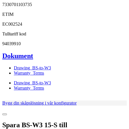
7330701103735
ETIM
EC002524
Tulltariff kod
94039910
Dokument
Drawing_BS-to-W3
Warranty_Terms
Drawing_BS-to-W3
Warranty_Terms
Bygg din skåpslösning i vår konfigurator
Spara
BS-W3 15-S
till