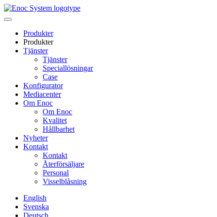
Skip
to
content
Produkter
Produkter
Tjänster
Tjänster
Speciallösningar
Case
Konfigurator
Mediacenter
Om Enoc
Om Enoc
Kvalitet
Hållbarhet
Nyheter
Kontakt
Kontakt
Återförsäljare
Personal
Visselblåsning
English
Svenska
Deutsch