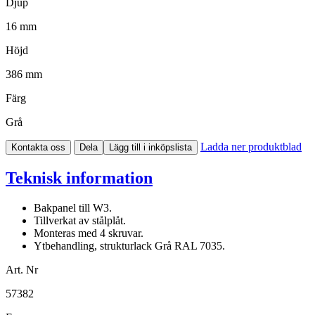
Djup
16 mm
Höjd
386 mm
Färg
Grå
Ladda ner produktblad
Kontakta oss
Dela
Lägg till i inköpslista
Teknisk information
Bakpanel till W3.
Tillverkat av stålplåt.
Monteras med 4 skruvar.
Ytbehandling, strukturlack Grå RAL 7035.
Art. Nr
57382