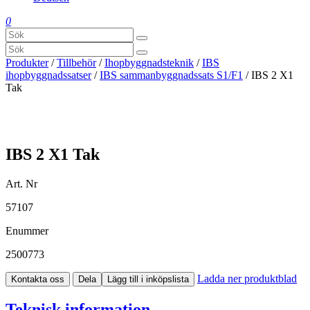
0
Produkter
/
Tillbehör
/
Ihopbyggnadsteknik
/
IBS
ihopbyggnadssatser
/
IBS sammanbyggnadssats S1/F1
/ IBS 2 X1
Tak
IBS 2 X1 Tak
Art. Nr
57107
Enummer
2500773
Ladda ner produktblad
Kontakta oss
Dela
Lägg till i inköpslista
Teknisk information