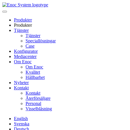
Skip
to
content
Produkter
Produkter
Tjänster
Tjänster
Speciallösningar
Case
Konfigurator
Mediacenter
Om Enoc
Om Enoc
Kvalitet
Hållbarhet
Nyheter
Kontakt
Kontakt
Återförsäljare
Personal
Visselblåsning
English
Svenska
Deutsch