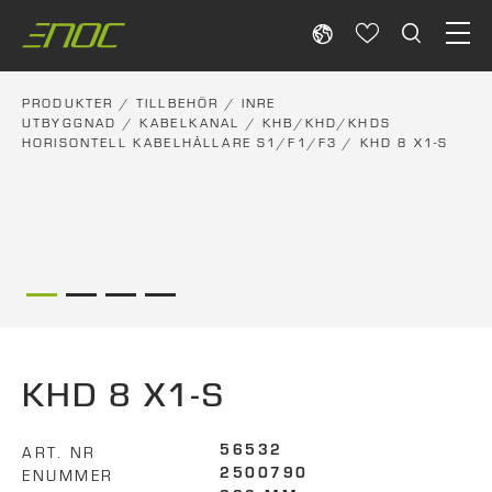
Skip
to
content
PRODUKTER
/
TILLBEHÖR
/
INRE
UTBYGGNAD
/
KABELKANAL
/
KHB/KHD/KHDS
HORISONTELL KABELHÅLLARE S1/F1/F3
/ KHD 8 X1-S
KHD 8 X1-S
ART. NR
56532
ENUMMER
2500790