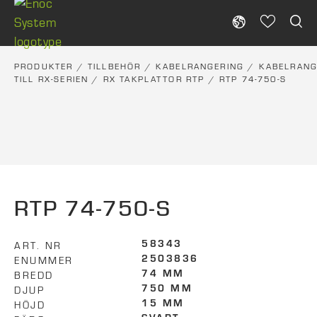
Skip
to
content
PRODUKTER
/
TILLBEHÖR
/
KABELRANGERING
/
KABELRANG
TILL RX-SERIEN
/
RX TAKPLATTOR RTP
/ RTP 74-750-S
RTP 74-750-S
ART. NR
58343
ENUMMER
2503836
BREDD
74 MM
DJUP
750 MM
HÖJD
15 MM