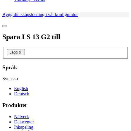
Bygg din skåpslösning i vår konfigurator
Spara
LS 13 G2
till
Lägg till
Språk
Svenska
English
Deutsch
Produkter
Nätverk
Datacenter
Inkapsling