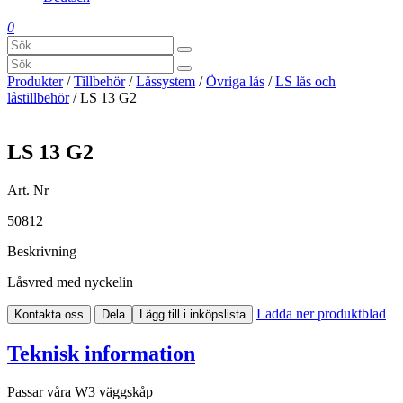
0
Produkter
/
Tillbehör
/
Låssystem
/
Övriga lås
/
LS lås och
låstillbehör
/ LS 13 G2
LS 13 G2
Art. Nr
50812
Beskrivning
Låsvred med nyckelin
Ladda ner produktblad
Kontakta oss
Dela
Lägg till i inköpslista
Teknisk information
Passar våra W3 väggskåp