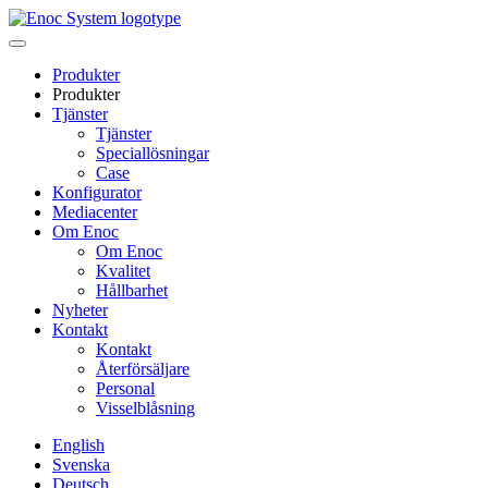
Skip
to
content
Produkter
Produkter
Tjänster
Tjänster
Speciallösningar
Case
Konfigurator
Mediacenter
Om Enoc
Om Enoc
Kvalitet
Hållbarhet
Nyheter
Kontakt
Kontakt
Återförsäljare
Personal
Visselblåsning
English
Svenska
Deutsch