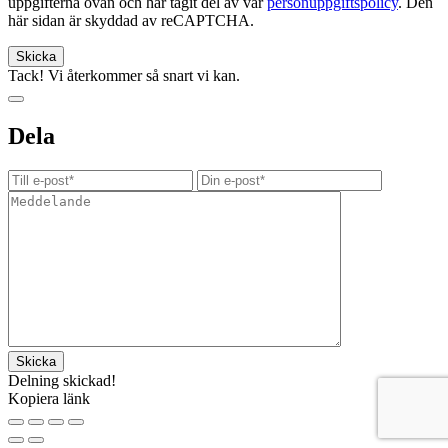
uppgifterna ovan och har tagit del av vår
personuppgiftspolicy
. Den
här sidan är skyddad av reCAPTCHA.
Tack! Vi återkommer så snart vi kan.
Dela
Delning skickad!
Kopiera länk