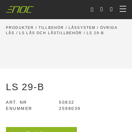
Skip
to
content
PRODUKTER
/
TILLBEHÖR
/
LÅSSYSTEM
/
ÖVRIGA
LÅS
/
LS LÅS OCH LÅSTILLBEHÖR
/ LS 29-B
LS 29-B
ART. NR
50832
ENUMMER
2598039