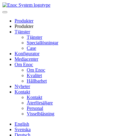
Skip
to
content
Produkter
Produkter
Tjänster
Tjänster
Speciallösningar
Case
Konfigurator
Mediacenter
Om Enoc
Om Enoc
Kvalitet
Hållbarhet
Nyheter
Kontakt
Kontakt
Återförsäljare
Personal
Visselblåsning
English
Svenska
Deutsch