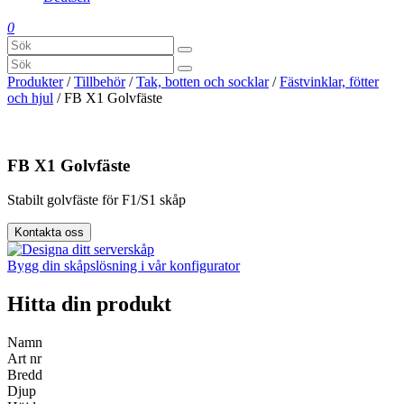
0
Produkter
/
Tillbehör
/
Tak, botten och socklar
/
Fästvinklar, fötter
och hjul
/ FB X1 Golvfäste
FB X1 Golvfäste
Stabilt golvfäste för F1/S1 skåp
Kontakta oss
Bygg din skåpslösning i vår konfigurator
Hitta din produkt
Namn
Art nr
Bredd
Djup