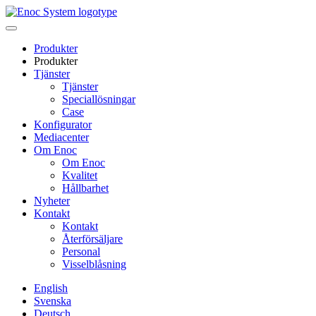
Skip
to
content
Produkter
Produkter
Tjänster
Tjänster
Speciallösningar
Case
Konfigurator
Mediacenter
Om Enoc
Om Enoc
Kvalitet
Hållbarhet
Nyheter
Kontakt
Kontakt
Återförsäljare
Personal
Visselblåsning
English
Svenska
Deutsch