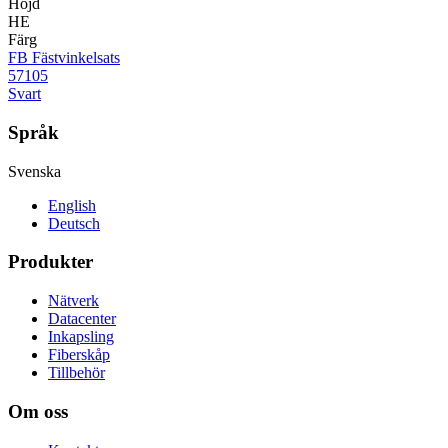
Höjd
HE
Färg
FB Fästvinkelsats
57105
Svart
Språk
Svenska
English
Deutsch
Produkter
Nätverk
Datacenter
Inkapsling
Fiberskåp
Tillbehör
Om oss