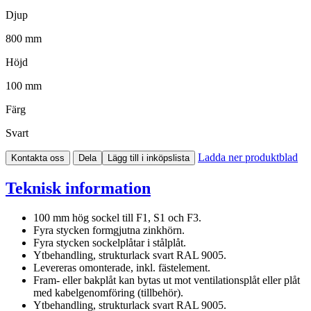
Djup
800 mm
Höjd
100 mm
Färg
Svart
Ladda ner produktblad
Kontakta oss
Dela
Lägg till i inköpslista
Teknisk information
100 mm hög sockel till F1, S1 och F3.
Fyra stycken formgjutna zinkhörn.
Fyra stycken sockelplåtar i stålplåt.
Ytbehandling, strukturlack svart RAL 9005.
Levereras omonterade, inkl. fästelement.
Fram- eller bakplåt kan bytas ut mot ventilationsplåt eller plåt
med kabelgenomföring (tillbehör).
Ytbehandling, strukturlack svart RAL 9005.