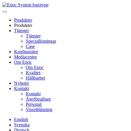
Skip
to
content
Produkter
Produkter
Tjänster
Tjänster
Speciallösningar
Case
Konfigurator
Mediacenter
Om Enoc
Om Enoc
Kvalitet
Hållbarhet
Nyheter
Kontakt
Kontakt
Återförsäljare
Personal
Visselblåsning
English
Svenska
Deutsch