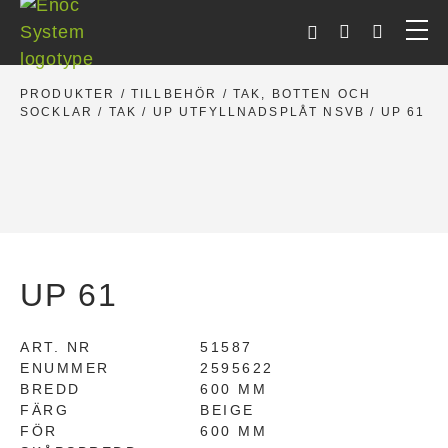
Skip
to
content
PRODUKTER
/
TILLBEHÖR
/
TAK, BOTTEN OCH
SOCKLAR
/
TAK
/
UP UTFYLLNADSPLÅT NSVB
/ UP 61
UP 61
ART. NR
51587
ENUMMER
2595622
BREDD
600 MM
FÄRG
BEIGE
FÖR
600 MM