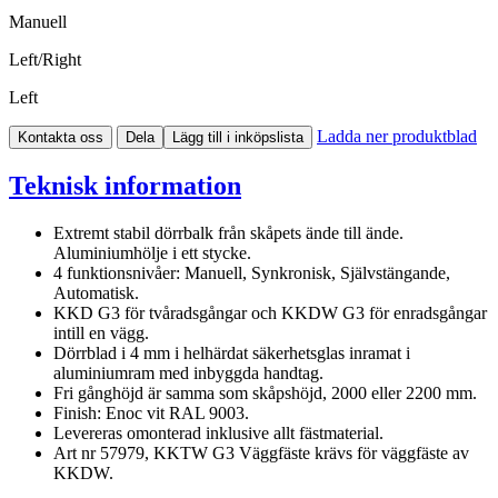
Manuell
Left/Right
Left
Ladda ner produktblad
Kontakta oss
Dela
Lägg till i inköpslista
Teknisk information
Extremt stabil dörrbalk från skåpets ände till ände.
Aluminiumhölje i ett stycke.
4 funktionsnivåer: Manuell, Synkronisk, Självstängande,
Automatisk.
KKD G3 för tvåradsgångar och KKDW G3 för enradsgångar
intill en vägg.
Dörrblad i 4 mm i helhärdat säkerhetsglas inramat i
aluminiumram med inbyggda handtag.
Fri gånghöjd är samma som skåpshöjd, 2000 eller 2200 mm.
Finish: Enoc vit RAL 9003.
Levereras omonterad inklusive allt fästmaterial.
Art nr 57979, KKTW G3 Väggfäste krävs för väggfäste av
KKDW.