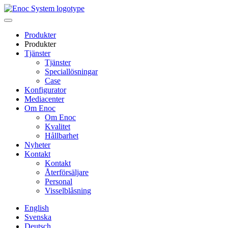
Skip
to
content
Produkter
Produkter
Tjänster
Tjänster
Speciallösningar
Case
Konfigurator
Mediacenter
Om Enoc
Om Enoc
Kvalitet
Hållbarhet
Nyheter
Kontakt
Kontakt
Återförsäljare
Personal
Visselblåsning
English
Svenska
Deutsch