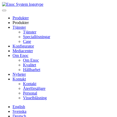
Skip
to
content
Produkter
Produkter
Tjänster
Tjänster
Speciallösningar
Case
Konfigurator
Mediacenter
Om Enoc
Om Enoc
Kvalitet
Hållbarhet
Nyheter
Kontakt
Kontakt
Återförsäljare
Personal
Visselblåsning
English
Svenska
Deutsch