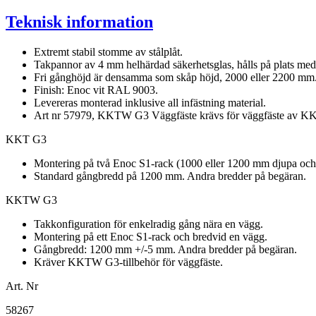
Teknisk information
Extremt stabil stomme av stålplåt.
Takpannor av 4 mm helhärdad säkerhetsglas, hålls på plats med 
Fri gånghöjd är densamma som skåp höjd, 2000 eller 2200 mm
Finish: Enoc vit RAL 9003.
Levereras monterad inklusive all infästning material.
Art nr 57979, KKTW G3 Väggfäste krävs för väggfäste av 
KKT G3
Montering på två Enoc S1-rack (1000 eller 1200 mm djupa och
Standard gångbredd på 1200 mm. Andra bredder på begäran.
KKTW G3
Takkonfiguration för enkelradig gång nära en vägg.
Montering på ett Enoc S1-rack och bredvid en vägg.
Gångbredd: 1200 mm +/-5 mm. Andra bredder på begäran.
Kräver KKTW G3-tillbehör för väggfäste.
Art. Nr
58267