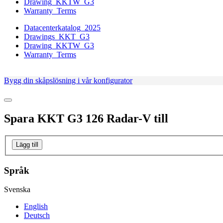
Drawing_KKTW_G3
Warranty_Terms
Datacenterkatalog_2025
Drawings_KKT_G3
Drawing_KKTW_G3
Warranty_Terms
Bygg din skåpslösning i vår konfigurator
Spara
KKT G3 126 Radar-V
till
Lägg till
Språk
Svenska
English
Deutsch