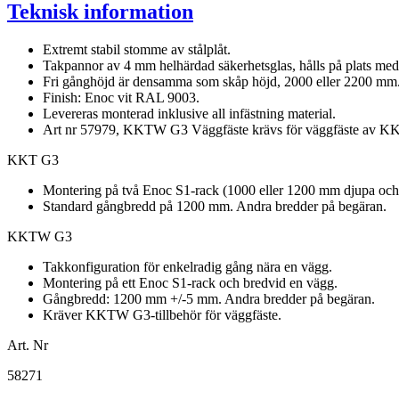
Teknisk information
Extremt stabil stomme av stålplåt.
Takpannor av 4 mm helhärdad säkerhetsglas, hålls på plats med 
Fri gånghöjd är densamma som skåp höjd, 2000 eller 2200 mm
Finish: Enoc vit RAL 9003.
Levereras monterad inklusive all infästning material.
Art nr 57979, KKTW G3 Väggfäste krävs för väggfäste av 
KKT G3
Montering på två Enoc S1-rack (1000 eller 1200 mm djupa och
Standard gångbredd på 1200 mm. Andra bredder på begäran.
KKTW G3
Takkonfiguration för enkelradig gång nära en vägg.
Montering på ett Enoc S1-rack och bredvid en vägg.
Gångbredd: 1200 mm +/-5 mm. Andra bredder på begäran.
Kräver KKTW G3-tillbehör för väggfäste.
Art. Nr
58271