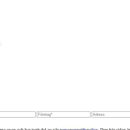
y
erna ovan och har tagit del av vår
personuppgiftspolicy
. Den här sidan