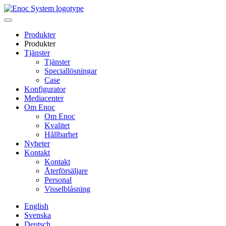
Skip
to
content
Produkter
Produkter
Tjänster
Tjänster
Speciallösningar
Case
Konfigurator
Mediacenter
Om Enoc
Om Enoc
Kvalitet
Hållbarhet
Nyheter
Kontakt
Kontakt
Återförsäljare
Personal
Visselblåsning
English
Svenska
Deutsch