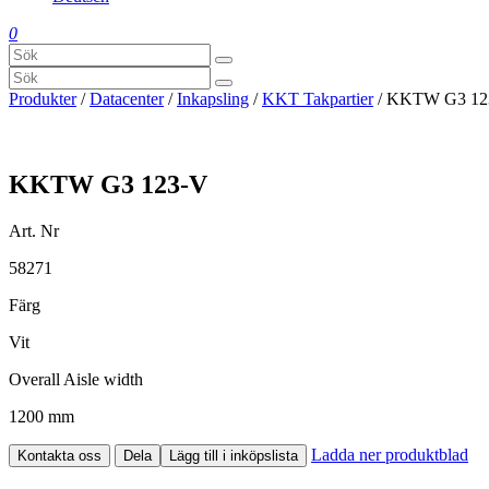
0
Produkter
/
Datacenter
/
Inkapsling
/
KKT Takpartier
/ KKTW G3 12
KKTW G3 123-V
Art. Nr
58271
Färg
Vit
Overall Aisle width
1200 mm
Ladda ner produktblad
Kontakta oss
Dela
Lägg till i inköpslista