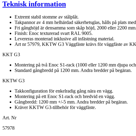
Teknisk information
Extremt stabil stomme av stålplåt.
Takpannor av 4 mm helhärdad säkerhetsglas, hålls på plats med 
Fri gånghöjd är densamma som skåp höjd, 2000 eller 2200 mm
Finish: Enoc texturerad svart RAL 9005.
Levereras monterad inklusive all infästning material.
Art nr 57979, KKTW G3 Väggfäste krävs för väggfäste av 
KKT G3
Montering på två Enoc S1-rack (1000 eller 1200 mm djupa och
Standard gångbredd på 1200 mm. Andra bredder på begäran.
KKTW G3
Takkonfiguration för enkelradig gång nära en vägg.
Montering på ett Enoc S1-rack och bredvid en vägg.
Gångbredd: 1200 mm +/-5 mm. Andra bredder på begäran.
Kräver KKTW G3-tillbehör för väggfäste.
Art. Nr
57978