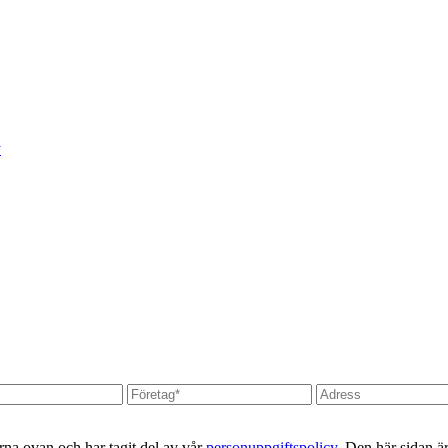
y
erna ovan och har tagit del av vår
personuppgiftspolicy
. Den här sidan