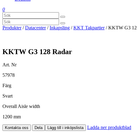
0
Produkter
/
Datacenter
/
Inkapsling
/
KKT Takpartier
/ KKTW G3 12
KKTW G3 128 Radar
Art. Nr
57978
Färg
Svart
Overall Aisle width
1200 mm
Ladda ner produktblad
Kontakta oss
Dela
Lägg till i inköpslista