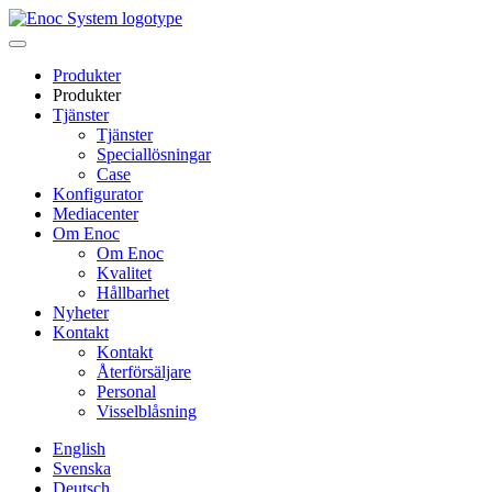
Skip
to
content
Produkter
Produkter
Tjänster
Tjänster
Speciallösningar
Case
Konfigurator
Mediacenter
Om Enoc
Om Enoc
Kvalitet
Hållbarhet
Nyheter
Kontakt
Kontakt
Återförsäljare
Personal
Visselblåsning
English
Svenska
Deutsch