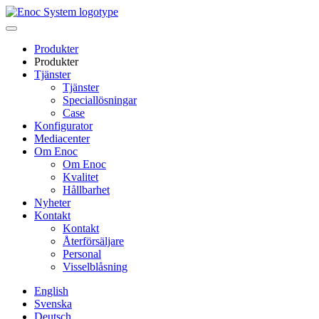
Skip
to
content
Produkter
Produkter
Tjänster
Tjänster
Speciallösningar
Case
Konfigurator
Mediacenter
Om Enoc
Om Enoc
Kvalitet
Hållbarhet
Nyheter
Kontakt
Kontakt
Återförsäljare
Personal
Visselblåsning
English
Svenska
Deutsch