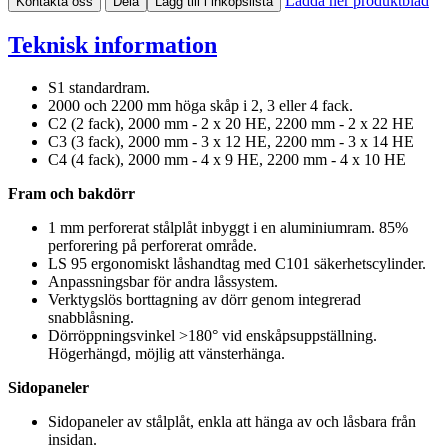
Ladda ner produktblad
Kontakta oss
Dela
Lägg till i inköpslista
Teknisk information
S1 standardram.
2000 och 2200 mm höga skåp i 2, 3 eller 4 fack.
C2 (2 fack), 2000 mm - 2 x 20 HE, 2200 mm - 2 x 22 HE
C3 (3 fack), 2000 mm - 3 x 12 HE, 2200 mm - 3 x 14 HE
C4 (4 fack), 2000 mm - 4 x 9 HE, 2200 mm - 4 x 10 HE
Fram och bakdörr
1 mm perforerat stålplåt inbyggt i en aluminiumram. 85%
perforering på perforerat område.
LS 95 ergonomiskt låshandtag med C101 säkerhetscylinder.
Anpassningsbar för andra låssystem.
Verktygslös borttagning av dörr genom integrerad
snabblåsning.
Dörröppningsvinkel >180° vid enskåpsuppställning.
Högerhängd, möjlig att vänsterhänga.
Sidopaneler
Sidopaneler av stålplåt, enkla att hänga av och låsbara från
insidan.