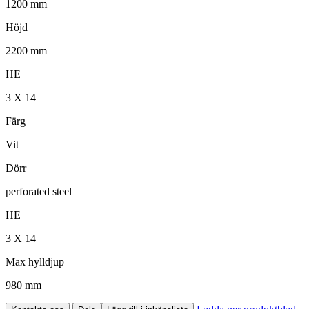
1200 mm
Höjd
2200 mm
HE
3 X 14
Färg
Vit
Dörr
perforated steel
HE
3 X 14
Max hylldjup
980 mm