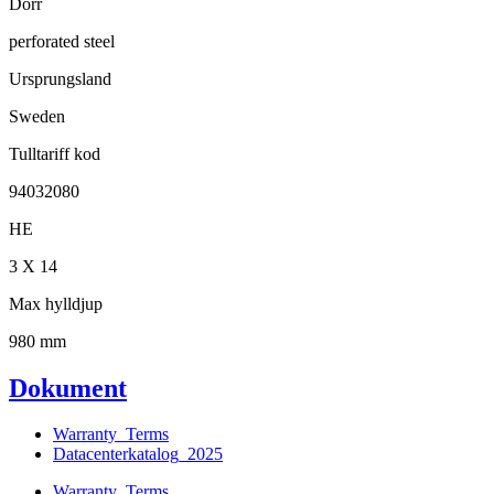
Dörr
perforated steel
Ursprungsland
Sweden
Tulltariff kod
94032080
HE
3 X 14
Max hylldjup
980 mm
Dokument
Warranty_Terms
Datacenterkatalog_2025
Warranty_Terms