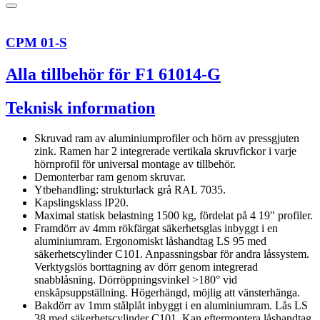
CPM 01-S
Alla tillbehör för F1 61014-G
Teknisk information
Skruvad ram av aluminiumprofiler och hörn av pressgjuten
zink. Ramen har 2 integrerade vertikala skruvfickor i varje
hörnprofil för universal montage av tillbehör.
Demonterbar ram genom skruvar.
Ytbehandling: strukturlack grå RAL 7035.
Kapslingsklass IP20.
Maximal statisk belastning 1500 kg, fördelat på 4 19" profiler.
Framdörr av 4mm rökfärgat säkerhetsglas inbyggt i en
aluminiumram. Ergonomiskt låshandtag LS 95 med
säkerhetscylinder C101. Anpassningsbar för andra låssystem.
Verktygslös borttagning av dörr genom integrerad
snabblåsning. Dörröppningsvinkel >180° vid
enskåpsuppställning. Högerhängd, möjlig att vänsterhänga.
Bakdörr av 1mm stålplåt inbyggt i en aluminiumram. Lås LS
38 med säkerhetscylinder C101. Kan eftermontera låshandtag