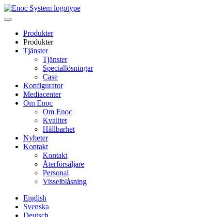
Skip
to
content
Produkter
Produkter
Tjänster
Tjänster
Speciallösningar
Case
Konfigurator
Mediacenter
Om Enoc
Om Enoc
Kvalitet
Hållbarhet
Nyheter
Kontakt
Kontakt
Återförsäljare
Personal
Visselblåsning
English
Svenska
Deutsch