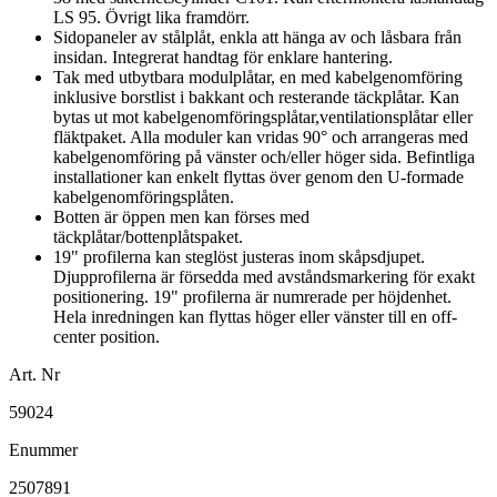
LS 95. Övrigt lika framdörr.
Sidopaneler av stålplåt, enkla att hänga av och låsbara från
insidan. Integrerat handtag för enklare hantering.
Tak med utbytbara modulplåtar, en med kabelgenomföring
inklusive borstlist i bakkant och resterande täckplåtar. Kan
bytas ut mot kabelgenomföringsplåtar,ventilationsplåtar eller
fläktpaket. Alla moduler kan vridas 90° och arrangeras med
kabelgenomföring på vänster och/eller höger sida. Befintliga
installationer kan enkelt flyttas över genom den U-formade
kabelgenomföringsplåten.
Botten är öppen men kan förses med
täckplåtar/bottenplåtspaket.
19" profilerna kan steglöst justeras inom skåpsdjupet.
Djupprofilerna är försedda med avståndsmarkering för exakt
positionering. 19" profilerna är numrerade per höjdenhet.
Hela inredningen kan flyttas höger eller vänster till en off-
center position.
Art. Nr
59024
Enummer
2507891