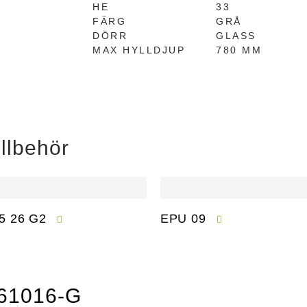
HE
33
FÄRG
GRÅ
DÖRR
GLASS
MAX HYLLDJUP
780 MM
llbehör
5 26 G2
EPU 09
1 61016-G