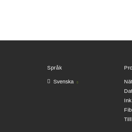
Språk
Pr
Svenska
Nä
Da
Ink
Fi
Til