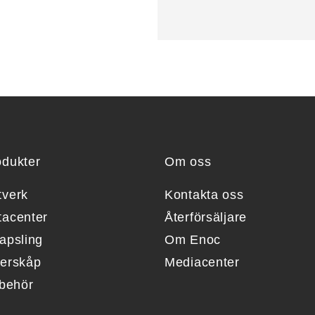
odukter
Om oss
tverk
Kontakta oss
tacenter
Återförsäljare
apsling
Om Enoc
berskåp
Mediacenter
lbehör