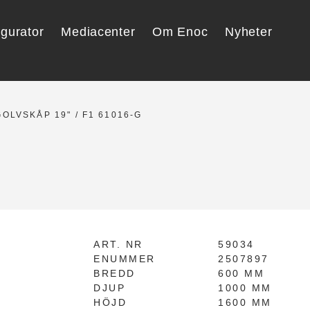
igurator
Mediacenter
Om Enoc
Nyheter
GOLVSKÅP 19"
/ F1 61016-G
G
ART. NR
59034
ENUMMER
2507897
BREDD
600 MM
DJUP
1000 MM
HÖJD
1600 MM