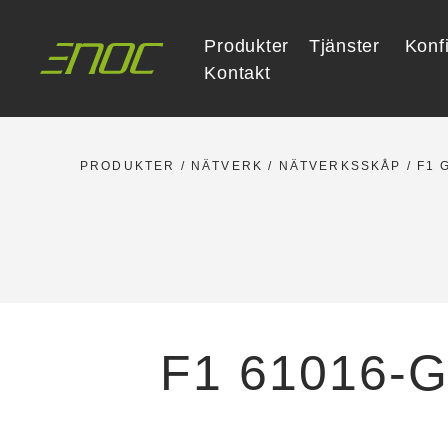
Skip
to
Produkter
Tjänster
Konf
content
Kontakt
PRODUKTER
/
NÄTVERK
/
NÄTVERKSSKÅP
/
F1 
F1 61016-