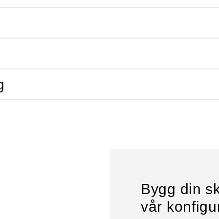
g
Bygg din sk
vår konfigu