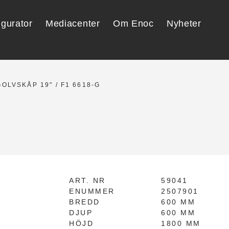
igurator
Mediacenter
Om Enoc
Nyheter
GOLVSKÅP 19"
/ F1 6618-G
ART. NR
59041
ENUMMER
2507901
BREDD
600 MM
DJUP
600 MM
HÖJD
1800 MM