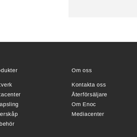
odukter
Om oss
tverk
Kontakta oss
tacenter
Återförsäljare
apsling
Om Enoc
berskåp
Mediacenter
lbehör