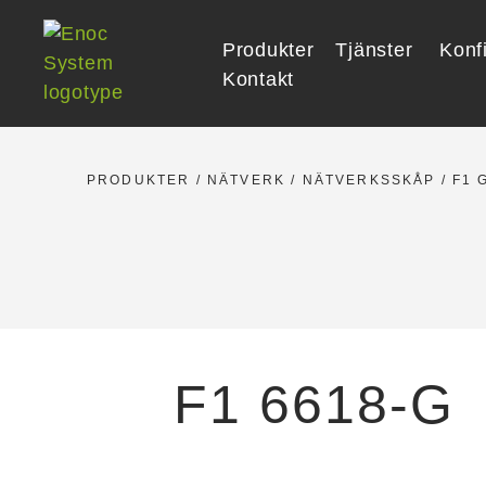
Skip
to
Produkter
Tjänster
Konf
content
Kontakt
PRODUKTER
/
NÄTVERK
/
NÄTVERKSSKÅP
/
F1 
F1 6618-G