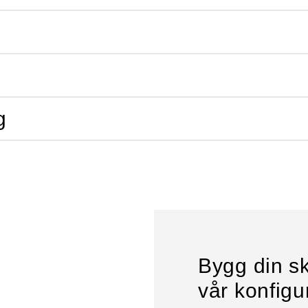
g
Bygg din sk
vår konfigu