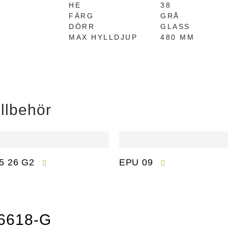
HE
38
FÄRG
GRÅ
DÖRR
GLASS
MAX HYLLDJUP
480 MM
llbehör
5 26 G2
EPU 09
1 6618-G