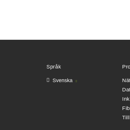
Språk
Pr
Svenska
Nä
Da
Ink
Fi
Til