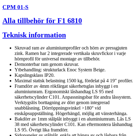
CPM 01-S
Alla tillbehör för F1 6810
Teknisk information
Skruvad ram av aluminiumprofiler och hörn av pressgjuten
zink. Ramen har 2 integrerade vertikala skruvfickor i varje
hörnprofil för universal montage av tillbehör.
Demonterbar ram genom skruvar.
Ytbehandling: strukturlack Enoc System Beige.
Kapslingsklass IP20.
Maximal statisk belastning 1500 kg, fördelat på 4 19" profiler.
Framdörr av 4mm rökfärgat säkerhetsglas inbyggt i en
aluminiumram. Ergonomiskt låshandtag LS 95 med
säkerhetscylinder C101. Anpassningsbar för andra låssystem.
Verktygslös borttagning av dörr genom integrerad
snabblåsning. Dörröppningsvinkel >180° vid
enskåpsuppställning. Högerhängd, möjlig att vänsterhänga.
Bakdörr av 1mm stålplåt inbyggt i en aluminiumram. Lås LS
38 med säkerhetscylinder C101. Kan eftermontera låshandtag
LS 95. Övrigt lika framdörr.
Sidopaneler av stålplåt, enkla att hänga av och låsbara från