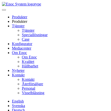
Skip
to
content
Produkter
Produkter
Tjänster
Tjänster
Speciallösningar
Case
Konfigurator
Mediacenter
Om Enoc
Om Enoc
Kvalitet
Hållbarhet
Nyheter
Kontakt
Kontakt
Återförsäljare
Personal
Visselblåsning
English
Svenska
Deutsch