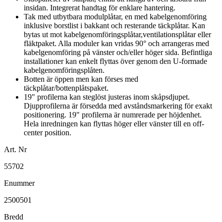
insidan. Integrerat handtag för enklare hantering.
Tak med utbytbara modulplåtar, en med kabelgenomföring
inklusive borstlist i bakkant och resterande täckplåtar. Kan
bytas ut mot kabelgenomföringsplåtar,ventilationsplåtar eller
fläktpaket. Alla moduler kan vridas 90° och arrangeras med
kabelgenomföring på vänster och/eller höger sida. Befintliga
installationer kan enkelt flyttas över genom den U-formade
kabelgenomföringsplåten.
Botten är öppen men kan förses med
täckplåtar/bottenplåtspaket.
19" profilerna kan steglöst justeras inom skåpsdjupet.
Djupprofilerna är försedda med avståndsmarkering för exakt
positionering. 19" profilerna är numrerade per höjdenhet.
Hela inredningen kan flyttas höger eller vänster till en off-
center position.
Art. Nr
55702
Enummer
2500501
Bredd