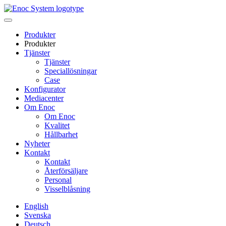
Skip
to
content
Produkter
Produkter
Tjänster
Tjänster
Speciallösningar
Case
Konfigurator
Mediacenter
Om Enoc
Om Enoc
Kvalitet
Hållbarhet
Nyheter
Kontakt
Kontakt
Återförsäljare
Personal
Visselblåsning
English
Svenska
Deutsch