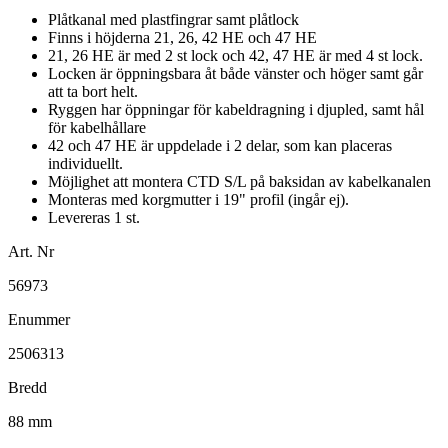
Plåtkanal med plastfingrar samt plåtlock
Finns i höjderna 21, 26, 42 HE och 47 HE
21, 26 HE är med 2 st lock och 42, 47 HE är med 4 st lock.
Locken är öppningsbara åt både vänster och höger samt går
att ta bort helt.
Ryggen har öppningar för kabeldragning i djupled, samt hål
för kabelhållare
42 och 47 HE är uppdelade i 2 delar, som kan placeras
individuellt.
Möjlighet att montera CTD S/L på baksidan av kabelkanalen
Monteras med korgmutter i 19" profil (ingår ej).
Levereras 1 st.
Art. Nr
56973
Enummer
2506313
Bredd
88 mm