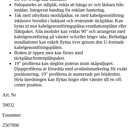
Sidopaneler av stålplåt, enkla att hänga av och låsbara från
insidan. Integrerat handtag för enklare hantering.
Tak med utbytbara modulplåtar, en med kabelgenomföring
inklusive borstlist i bakkant och resterande täckplåtar. Kan
bytas ut mot kabelgenomföringsplåtar,ventilationsplåtar eller
fläktpaket. Alla moduler kan vridas 90° och arrangeras med
kabelgenomföring på vänster och/eller höger sida. Befintliga
installationer kan enkelt flyttas över genom den U-formade
kabelgenomföringsplåten.
Botten är öppen men kan förses med
täckplåtar/bottenplåtspaket.
19" profilerna kan steglöst justeras inom skåpsdjupet.
Djupprofilerna är försedda med avståndsmarkering för exakt
positionering. 19" profilerna är numrerade per höjdenhet.
Hela inredningen kan flyttas höger eller vänster till en off-
center position.
Art. Nr
59032
Enummer
2507896