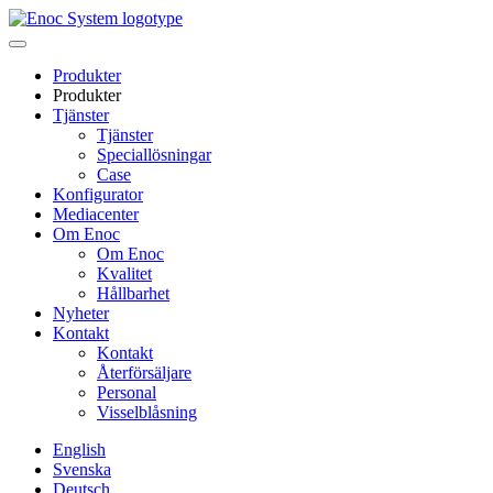
Skip
to
content
Produkter
Produkter
Tjänster
Tjänster
Speciallösningar
Case
Konfigurator
Mediacenter
Om Enoc
Om Enoc
Kvalitet
Hållbarhet
Nyheter
Kontakt
Kontakt
Återförsäljare
Personal
Visselblåsning
English
Svenska
Deutsch