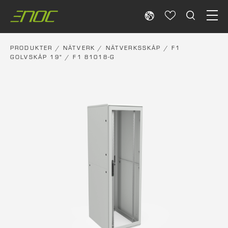
Skip
to
content
PRODUKTER
/
NÄTVERK
/
NÄTVERKSSKÅP
/
F1
GOLVSKÅP 19"
/ F1 81018-G