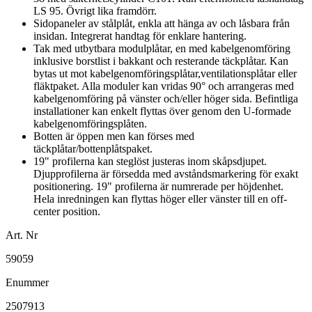
LS 95. Övrigt lika framdörr.
Sidopaneler av stålplåt, enkla att hänga av och låsbara från
insidan. Integrerat handtag för enklare hantering.
Tak med utbytbara modulplåtar, en med kabelgenomföring
inklusive borstlist i bakkant och resterande täckplåtar. Kan
bytas ut mot kabelgenomföringsplåtar,ventilationsplåtar eller
fläktpaket. Alla moduler kan vridas 90° och arrangeras med
kabelgenomföring på vänster och/eller höger sida. Befintliga
installationer kan enkelt flyttas över genom den U-formade
kabelgenomföringsplåten.
Botten är öppen men kan förses med
täckplåtar/bottenplåtspaket.
19" profilerna kan steglöst justeras inom skåpsdjupet.
Djupprofilerna är försedda med avståndsmarkering för exakt
positionering. 19" profilerna är numrerade per höjdenhet.
Hela inredningen kan flyttas höger eller vänster till en off-
center position.
Art. Nr
59059
Enummer
2507913