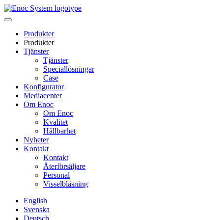
Skip
to
content
Produkter
Produkter
Tjänster
Tjänster
Speciallösningar
Case
Konfigurator
Mediacenter
Om Enoc
Om Enoc
Kvalitet
Hållbarhet
Nyheter
Kontakt
Kontakt
Återförsäljare
Personal
Visselblåsning
English
Svenska
Deutsch