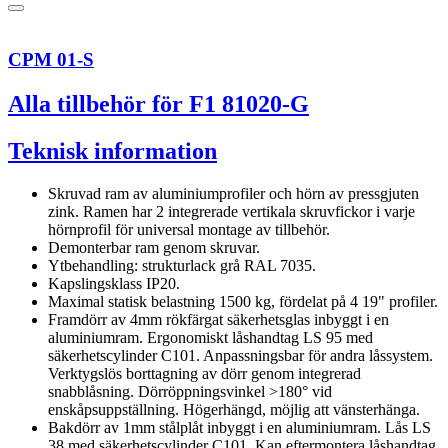
CPM 01-S
Alla tillbehör för F1 81020-G
Teknisk information
Skruvad ram av aluminiumprofiler och hörn av pressgjuten
zink. Ramen har 2 integrerade vertikala skruvfickor i varje
hörnprofil för universal montage av tillbehör.
Demonterbar ram genom skruvar.
Ytbehandling: strukturlack grå RAL 7035.
Kapslingsklass IP20.
Maximal statisk belastning 1500 kg, fördelat på 4 19" profiler.
Framdörr av 4mm rökfärgat säkerhetsglas inbyggt i en
aluminiumram. Ergonomiskt låshandtag LS 95 med
säkerhetscylinder C101. Anpassningsbar för andra låssystem.
Verktygslös borttagning av dörr genom integrerad
snabblåsning. Dörröppningsvinkel >180° vid
enskåpsuppställning. Högerhängd, möjlig att vänsterhänga.
Bakdörr av 1mm stålplåt inbyggt i en aluminiumram. Lås LS
38 med säkerhetscylinder C101. Kan eftermontera låshandtag