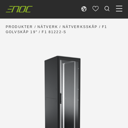
Skip
to
content
PRODUKTER
/
NÄTVERK
/
NÄTVERKSSKÅP
/
F1
GOLVSKÅP 19"
/ F1 81222-S