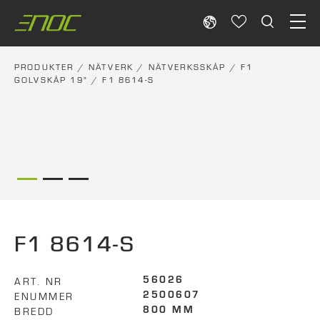
Skip
to
content
PRODUKTER
/
NÄTVERK
/
NÄTVERKSSKÅP
/
F1
GOLVSKÅP 19"
/ F1 8614-S
F1 8614-S
ART. NR
56026
ENUMMER
2500607
BREDD
800 MM