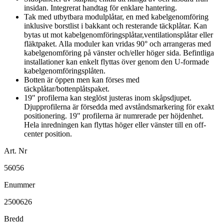
insidan. Integrerat handtag för enklare hantering.
Tak med utbytbara modulplåtar, en med kabelgenomföring
inklusive borstlist i bakkant och resterande täckplåtar. Kan
bytas ut mot kabelgenomföringsplåtar,ventilationsplåtar eller
fläktpaket. Alla moduler kan vridas 90° och arrangeras med
kabelgenomföring på vänster och/eller höger sida. Befintliga
installationer kan enkelt flyttas över genom den U-formade
kabelgenomföringsplåten.
Botten är öppen men kan förses med
täckplåtar/bottenplåtspaket.
19" profilerna kan steglöst justeras inom skåpsdjupet.
Djupprofilerna är försedda med avståndsmarkering för exakt
positionering. 19" profilerna är numrerade per höjdenhet.
Hela inredningen kan flyttas höger eller vänster till en off-
center position.
Art. Nr
56056
Enummer
2500626
Bredd