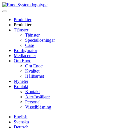
Skip
to
content
Produkter
Produkter
Tjänster
Tjänster
Speciallösningar
Case
Konfigurator
Mediacenter
Om Enoc
Om Enoc
Kvalitet
Hållbarhet
Nyheter
Kontakt
Kontakt
Återförsäljare
Personal
Visselblåsning
English
Svenska
Deutsch