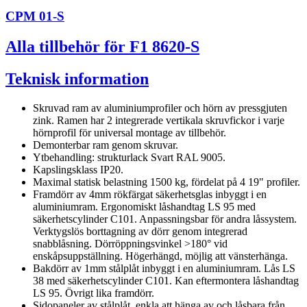
CPM 01-S
Alla tillbehör för F1 8620-S
Teknisk information
Skruvad ram av aluminiumprofiler och hörn av pressgjuten
zink. Ramen har 2 integrerade vertikala skruvfickor i varje
hörnprofil för universal montage av tillbehör.
Demonterbar ram genom skruvar.
Ytbehandling: strukturlack Svart RAL 9005.
Kapslingsklass IP20.
Maximal statisk belastning 1500 kg, fördelat på 4 19" profiler.
Framdörr av 4mm rökfärgat säkerhetsglas inbyggt i en
aluminiumram. Ergonomiskt låshandtag LS 95 med
säkerhetscylinder C101. Anpassningsbar för andra låssystem.
Verktygslös borttagning av dörr genom integrerad
snabblåsning. Dörröppningsvinkel >180° vid
enskåpsuppställning. Högerhängd, möjlig att vänsterhänga.
Bakdörr av 1mm stålplåt inbyggt i en aluminiumram. Lås LS
38 med säkerhetscylinder C101. Kan eftermontera låshandtag
LS 95. Övrigt lika framdörr.
Sidopaneler av stålplåt, enkla att hänga av och låsbara från