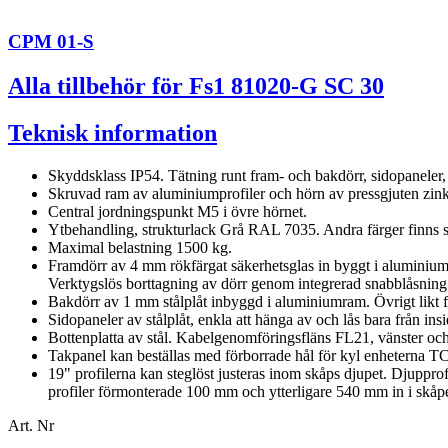
CPM 01-S
Alla tillbehör för Fs1 81020-G SC 30
Teknisk information
Skyddsklass IP54. Tätning runt fram- och bakdörr, sidopaneler, 
Skruvad ram av aluminiumprofiler och hörn av pressgjuten zink. 
Central jordningspunkt M5 i övre hörnet.
Ytbehandling, strukturlack Grå RAL 7035. Andra färger finns so
Maximal belastning 1500 kg.
Framdörr av 4 mm rökfärgat säkerhetsglas in byggt i aluminium
Verktygslös borttagning av dörr genom integrerad snabblåsning
Bakdörr av 1 mm stålplåt inbyggd i aluminiumram. Övrigt likt 
Sidopaneler av stålplåt, enkla att hänga av och lås bara från i
Bottenplatta av stål. Kabelgenomföringsfläns FL21, vänster 
Takpanel kan beställas med förborrade hål för kyl enheterna 
19" profilerna kan steglöst justeras inom skåps djupet. Djuppro
profiler förmonterade 100 mm och ytterligare 540 mm in i skå
Art. Nr