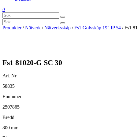
0
Produkter
/
Nätverk
/
Nätverksskåp
/
Fs1 Golvskåp 19" IP 54
/ Fs1 8
Fs1 81020-G SC 30
Art. Nr
58835
Enummer
2507865
Bredd
800 mm