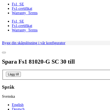
Fs1_SE
Fs1-certifikat
Warranty_Terms
Fs1_SE
Fs1-certifikat
Warranty_Terms
Bygg din skåpslösning i vår konfigurator
Spara
Fs1 81020-G SC 30
till
Lägg till
Språk
Svenska
English
Deutsch