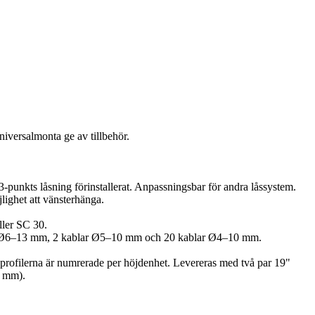
niversalmonta ge av tillbehör.
unkts låsning förinstallerat. Anpassningsbar för andra låssystem.
ighet att vänsterhänga.
ller SC 30.
blar Ø6–13 mm, 2 kablar Ø5–10 mm och 20 kablar Ø4–10 mm.
" profilerna är numrerade per höjdenhet. Levereras med två par 19"
0 mm).