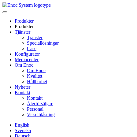
Skip
to
content
Produkter
Produkter
Tjänster
Tjänster
Speciallösningar
Case
Konfigurator
Mediacenter
Om Enoc
Om Enoc
Kvalitet
Hållbarhet
Nyheter
Kontakt
Kontakt
Återförsäljare
Personal
Visselblåsning
English
Svenska
Deutsch