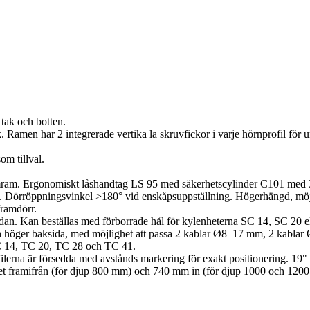
tak och botten.
Ramen har 2 integrerade vertika la skruvfickor i varje hörnprofil för u
m tillval.
ram. Ergonomiskt låshandtag LS 95 med säkerhetscylinder C101 med 3-p
. Dörröppningsvinkel >180° vid enskåpsuppställning. Högerhängd, möjl
framdörr.
nsidan. Kan beställas med förborrade hål för kylenheterna SC 14, SC 20 e
och höger baksida, med möjlighet att passa 2 kablar Ø8–17 mm, 2 ka
TC 14, TC 20, TC 28 och TC 41.
filerna är försedda med avstånds markering för exakt positionering. 19
pet framifrån (för djup 800 mm) och 740 mm in (för djup 1000 och 120