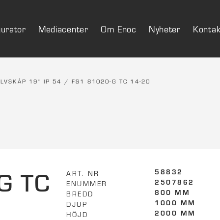
gurator
Mediacenter
Om Enoc
Nyheter
Kontak
LVSKÅP 19" IP 54
/ FS1 81020-G TC 14-20
G TC
ART. NR
58832
ENUMMER
2507862
BREDD
800 MM
DJUP
1000 MM
HÖJD
2000 MM