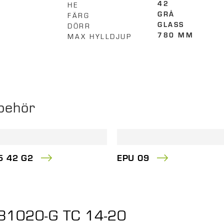
HE
42
FÄRG
GRÅ
DÖRR
GLASS
MAX HYLLDJUP
780 MM
behör
5 42 G2
EPU 09
s1 81020-G TC 14-20