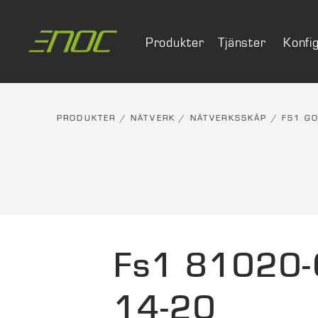
Skip
to
Produkter
Tjänster
Konfi
content
PRODUKTER
/
NÄTVERK
/
NÄTVERKSSKÅP
/
FS1 GO
Fs1 81020-
14-20