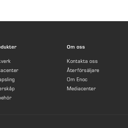
odukter
Om oss
tverk
Kontakta oss
tacenter
Återförsäljare
apsling
Om Enoc
erskåp
Mediacenter
lbehör