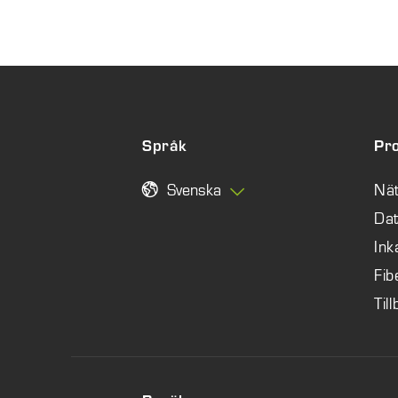
Språk
Pr
Svenska
Nä
Da
Ink
Fib
Til