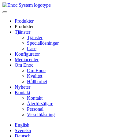
Skip
to
content
Produkter
Produkter
Tjänster
Tjänster
Speciallösningar
Case
Konfigurator
Mediacenter
Om Enoc
Om Enoc
Kvalitet
Hållbarhet
Nyheter
Kontakt
Kontakt
Återförsäljare
Personal
Visselblåsning
English
Svenska
Deutsch