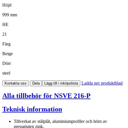
Höjd
999 mm
HE
21
Färg
Beige
Dörr
steel
Ladda ner produktblad
Kontakta oss
Dela
Lägg till i inköpslista
Alla tillbehör för NSVE 216-P
Teknisk information
Tillverkat av stålplåt, aluminiumprofiler och hörn av
pressgjuten zink.