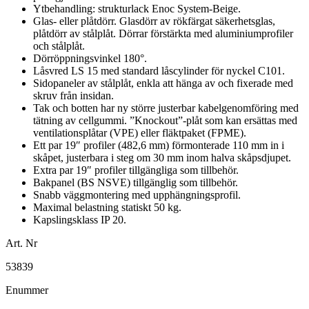
Ytbehandling: strukturlack Enoc System-Beige.
Glas- eller plåtdörr. Glasdörr av rökfärgat säkerhetsglas,
plåtdörr av stålplåt. Dörrar förstärkta med aluminiumprofiler
och stålplåt.
Dörröppningsvinkel 180°.
Låsvred LS 15 med standard låscylinder för nyckel C101.
Sidopaneler av stålplåt, enkla att hänga av och fixerade med
skruv från insidan.
Tak och botten har ny större justerbar kabelgenomföring med
tätning av cellgummi. ”Knockout”-plåt som kan ersättas med
ventilationsplåtar (VPE) eller fläktpaket (FPME).
Ett par 19″ profiler (482,6 mm) förmonterade 110 mm in i
skåpet, justerbara i steg om 30 mm inom halva skåpsdjupet.
Extra par 19″ profiler tillgängliga som tillbehör.
Bakpanel (BS NSVE) tillgänglig som tillbehör.
Snabb väggmontering med upphängningsprofil.
Maximal belastning statiskt 50 kg.
Kapslingsklass IP 20.
Art. Nr
53839
Enummer