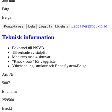
500 mm
Färg
Beige
Ladda ner produktblad
Kontakta oss
Dela
Lägg till i inköpslista
Teknisk information
Bakpanel till NSVB.
Tillverkade av stålplåt.
Monteras med 4 skruvar.
”Knock-outs” för väggfästen.
Ytbehandling, strukturlack Enoc System-Beige.
Art. Nr
50071
Enummer
2595601
Bredd