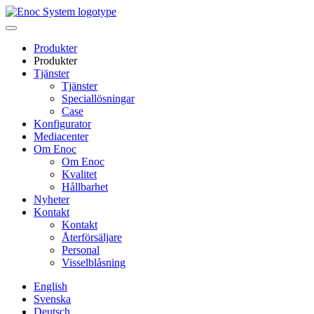
Skip
to
content
Produkter
Produkter
Tjänster
Tjänster
Speciallösningar
Case
Konfigurator
Mediacenter
Om Enoc
Om Enoc
Kvalitet
Hållbarhet
Nyheter
Kontakt
Kontakt
Återförsäljare
Personal
Visselblåsning
English
Svenska
Deutsch