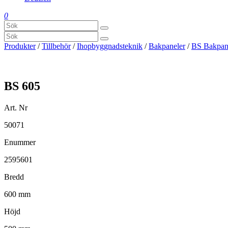
0
Produkter
/
Tillbehör
/
Ihopbyggnadsteknik
/
Bakpaneler
/
BS Bakpa
BS 605
Art. Nr
50071
Enummer
2595601
Bredd
600 mm
Höjd