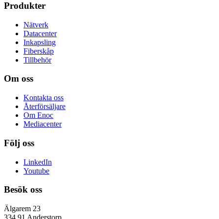
Produkter
Nätverk
Datacenter
Inkapsling
Fiberskåp
Tillbehör
Om oss
Kontakta oss
Återförsäljare
Om Enoc
Mediacenter
Följ oss
LinkedIn
Youtube
Besök oss
Älgarem 23
334 91 Anderstorp