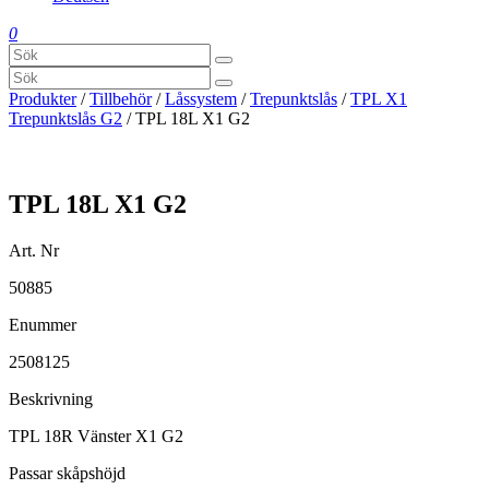
0
Produkter
/
Tillbehör
/
Låssystem
/
Trepunktslås
/
TPL X1
Trepunktslås G2
/ TPL 18L X1 G2
TPL 18L X1 G2
Art. Nr
50885
Enummer
2508125
Beskrivning
TPL 18R Vänster X1 G2
Passar skåpshöjd