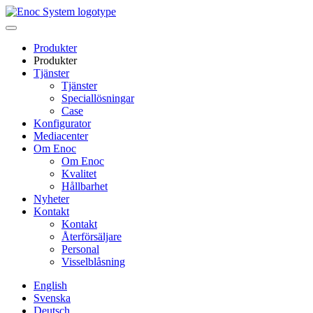
Skip
to
content
Produkter
Produkter
Tjänster
Tjänster
Speciallösningar
Case
Konfigurator
Mediacenter
Om Enoc
Om Enoc
Kvalitet
Hållbarhet
Nyheter
Kontakt
Kontakt
Återförsäljare
Personal
Visselblåsning
English
Svenska
Deutsch