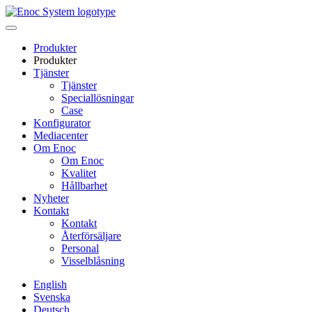
Skip
to
content
Produkter
Produkter
Tjänster
Tjänster
Speciallösningar
Case
Konfigurator
Mediacenter
Om Enoc
Om Enoc
Kvalitet
Hållbarhet
Nyheter
Kontakt
Kontakt
Återförsäljare
Personal
Visselblåsning
English
Svenska
Deutsch