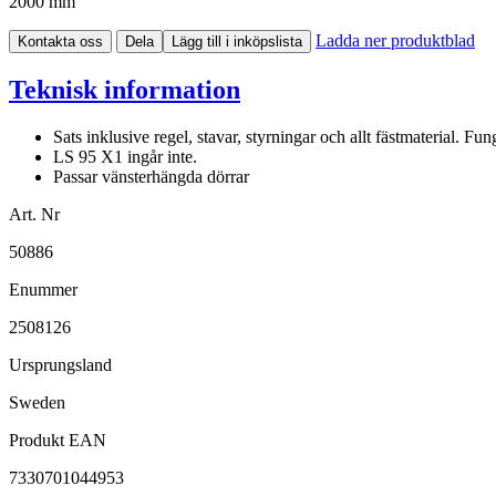
2000 mm
Ladda ner produktblad
Kontakta oss
Dela
Lägg till i inköpslista
Teknisk information
Sats inklusive regel, stavar, styrningar och allt fästmaterial. Fu
LS 95 X1 ingår inte.
Passar vänsterhängda dörrar
Art. Nr
50886
Enummer
2508126
Ursprungsland
Sweden
Produkt EAN
7330701044953