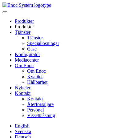
Skip
to
content
Produkter
Produkter
Tjänster
Tjänster
Speciallösningar
Case
Konfigurator
Mediacenter
Om Enoc
Om Enoc
Kvalitet
Hållbarhet
Nyheter
Kontakt
Kontakt
Återförsäljare
Personal
Visselblåsning
English
Svenska
Deutsch