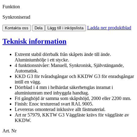
Funktion
Synkroniserad
Ladda ner produktblad
Kontakta oss
Dela
Lägg till i inköpslista
Teknisk information
Extremt stabil dörrbalk från skåpets ände till ände.
Aluminiumhölje i ett stycke.
4 funktionsnivåer: Manuell, Synkronisk, Självstängande,
Automatisk.
KKD G3 för tvåradsgångar och KKDW G3 för enradsgångar
intill en vägg.
Dörrblad i 4 mm i helhärdat säkerhetsglas inramat i
aluminiumram med inbyggda handtag.
Fri gånghöjd är samma som skåpshöjd, 2000 eller 2200 mm.
Finish: Enoc texturerad svart RAL 9005.
Levereras omonterad inklusive allt fästmaterial.
Art nr 57979, KKTW G3 Väggfäste krävs för väggfäste av
KKDW.
Art. Nr