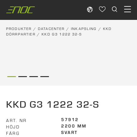
Skip
to
content
PRODUKTER
/
DATACENTER
/
INKAPSLING
/
KKD
DÖRRPARTIER
/ KKD G3 1222 32-S
KKD G3 1222 32-S
ART. NR
57912
HÖJD
2200 MM
FÄRG
SVART