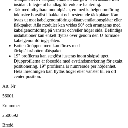
insidan. Integrerat handtag för enklare hantering.
Tak med utbytbara modulplåtar, en med kabelgenomföring
inklusive borstlist i bakkant och resterande täckplåtar. Kan
bytas ut mot kabelgenomföringsplåtar,ventilationsplåtar eller
fläktpaket. Alla moduler kan vridas 90° och arrangeras med
kabelgenomföring på vänster och/eller höger sida. Befintliga
installationer kan enkelt flyttas över genom den U-formade
kabelgenomföringsplåten.
Botten är öppen men kan förses med
täckplåtar/bottenplåtspaket.
19" profilerna kan steglöst justeras inom skåpsdjupet.
Djupprofilerna är försedda med avståndsmarkering för exakt
positionering. 19" profilerna är numrerade per höjdenhet.
Hela inredningen kan flyttas höger eller vänster till en off-
center position.
Art. Nr
56001
Enummer
2500592
Bredd