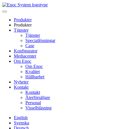
Skip
to
content
Produkter
Produkter
Tjänster
Tjänster
Speciallösningar
Case
Konfigurator
Mediacenter
Om Enoc
Om Enoc
Kvalitet
Hållbarhet
Nyheter
Kontakt
Kontakt
Återförsäljare
Personal
Visselblåsning
English
Svenska
Deutsch