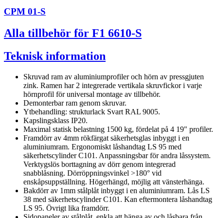
CPM 01-S
Alla tillbehör för F1 6610-S
Teknisk information
Skruvad ram av aluminiumprofiler och hörn av pressgjuten
zink. Ramen har 2 integrerade vertikala skruvfickor i varje
hörnprofil för universal montage av tillbehör.
Demonterbar ram genom skruvar.
Ytbehandling: strukturlack Svart RAL 9005.
Kapslingsklass IP20.
Maximal statisk belastning 1500 kg, fördelat på 4 19" profiler.
Framdörr av 4mm rökfärgat säkerhetsglas inbyggt i en
aluminiumram. Ergonomiskt låshandtag LS 95 med
säkerhetscylinder C101. Anpassningsbar för andra låssystem.
Verktygslös borttagning av dörr genom integrerad
snabblåsning. Dörröppningsvinkel >180° vid
enskåpsuppställning. Högerhängd, möjlig att vänsterhänga.
Bakdörr av 1mm stålplåt inbyggt i en aluminiumram. Lås LS
38 med säkerhetscylinder C101. Kan eftermontera låshandtag
LS 95. Övrigt lika framdörr.
Sidopaneler av stålplåt, enkla att hänga av och låsbara från