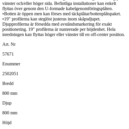
vänster och/eller höger sida. Befintliga installationer kan enkelt
flyttas över genom den U-formade kabelgenomföringsplåten.
•Botten är öppen men kan förses med täckplåtar/bottenplåtspaket.
•19" profilerna kan steglöst justeras inom skåpsdjupet.
Djupprofilerna är försedda med avståndsmarkering för exakt
positionering. 19" profilerna är numrerade per höjdenhet. Hela
inredningen kan flyttas höger eller vänster till en off-center position.
Art. Nr
57671
Enummer
2502051
Bredd
800 mm
Djup
800 mm
Höjd