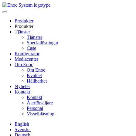
Skip
to
content
Produkter
Produkter
Tjänster
Tjänster
Speciallösningar
Case
Konfigurator
Mediacenter
Om Enoc
Om Enoc
Kvalitet
Hållbarhet
Nyheter
Kontakt
Kontakt
Återförsäljare
Personal
Visselblåsning
English
Svenska
Deutsch