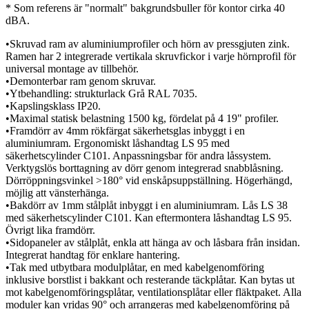
* Som referens är "normalt" bakgrundsbuller för kontor cirka 40
dBA.
•Skruvad ram av aluminiumprofiler och hörn av pressgjuten zink.
Ramen har 2 integrerade vertikala skruvfickor i varje hörnprofil för
universal montage av tillbehör.
•Demonterbar ram genom skruvar.
•Ytbehandling: strukturlack Grå RAL 7035.
•Kapslingsklass IP20.
•Maximal statisk belastning 1500 kg, fördelat på 4 19" profiler.
•Framdörr av 4mm rökfärgat säkerhetsglas inbyggt i en
aluminiumram. Ergonomiskt låshandtag LS 95 med
säkerhetscylinder C101. Anpassningsbar för andra låssystem.
Verktygslös borttagning av dörr genom integrerad snabblåsning.
Dörröppningsvinkel >180° vid enskåpsuppställning. Högerhängd,
möjlig att vänsterhänga.
•Bakdörr av 1mm stålplåt inbyggt i en aluminiumram. Lås LS 38
med säkerhetscylinder C101. Kan eftermontera låshandtag LS 95.
Övrigt lika framdörr.
•Sidopaneler av stålplåt, enkla att hänga av och låsbara från insidan.
Integrerat handtag för enklare hantering.
•Tak med utbytbara modulplåtar, en med kabelgenomföring
inklusive borstlist i bakkant och resterande täckplåtar. Kan bytas ut
mot kabelgenomföringsplåtar, ventilationsplåtar eller fläktpaket. Alla
moduler kan vridas 90° och arrangeras med kabelgenomföring på