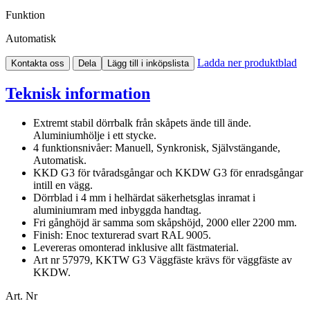
Funktion
Automatisk
Ladda ner produktblad
Kontakta oss
Dela
Lägg till i inköpslista
Teknisk information
Extremt stabil dörrbalk från skåpets ände till ände.
Aluminiumhölje i ett stycke.
4 funktionsnivåer: Manuell, Synkronisk, Självstängande,
Automatisk.
KKD G3 för tvåradsgångar och KKDW G3 för enradsgångar
intill en vägg.
Dörrblad i 4 mm i helhärdat säkerhetsglas inramat i
aluminiumram med inbyggda handtag.
Fri gånghöjd är samma som skåpshöjd, 2000 eller 2200 mm.
Finish: Enoc texturerad svart RAL 9005.
Levereras omonterad inklusive allt fästmaterial.
Art nr 57979, KKTW G3 Väggfäste krävs för väggfäste av
KKDW.
Art. Nr