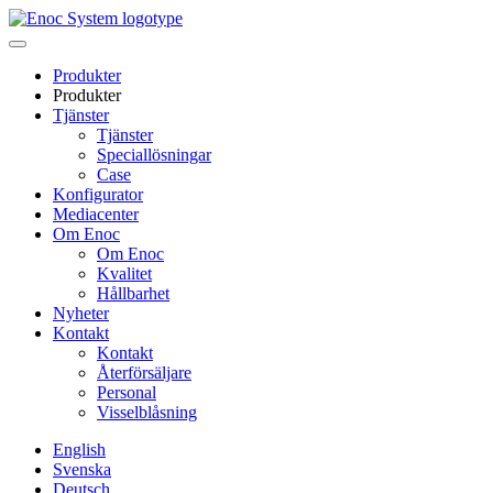
Skip
to
content
Produkter
Produkter
Tjänster
Tjänster
Speciallösningar
Case
Konfigurator
Mediacenter
Om Enoc
Om Enoc
Kvalitet
Hållbarhet
Nyheter
Kontakt
Kontakt
Återförsäljare
Personal
Visselblåsning
English
Svenska
Deutsch