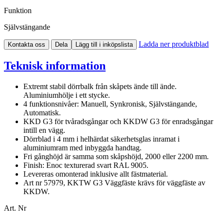
Funktion
Självstängande
Ladda ner produktblad
Kontakta oss
Dela
Lägg till i inköpslista
Teknisk information
Extremt stabil dörrbalk från skåpets ände till ände.
Aluminiumhölje i ett stycke.
4 funktionsnivåer: Manuell, Synkronisk, Självstängande,
Automatisk.
KKD G3 för tvåradsgångar och KKDW G3 för enradsgångar
intill en vägg.
Dörrblad i 4 mm i helhärdat säkerhetsglas inramat i
aluminiumram med inbyggda handtag.
Fri gånghöjd är samma som skåpshöjd, 2000 eller 2200 mm.
Finish: Enoc texturerad svart RAL 9005.
Levereras omonterad inklusive allt fästmaterial.
Art nr 57979, KKTW G3 Väggfäste krävs för väggfäste av
KKDW.
Art. Nr