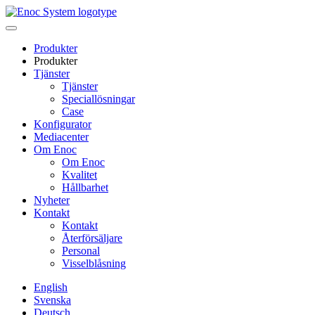
Skip
to
content
Produkter
Produkter
Tjänster
Tjänster
Speciallösningar
Case
Konfigurator
Mediacenter
Om Enoc
Om Enoc
Kvalitet
Hållbarhet
Nyheter
Kontakt
Kontakt
Återförsäljare
Personal
Visselblåsning
English
Svenska
Deutsch